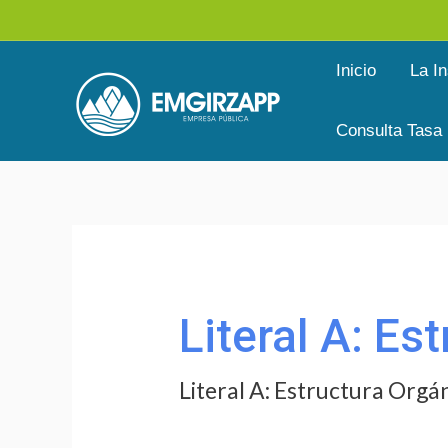
Ir
al
Inicio
La In
contenido
Consulta Tasa
Buscar
por:
Literal A: Es
Literal A: Estructura Orgá