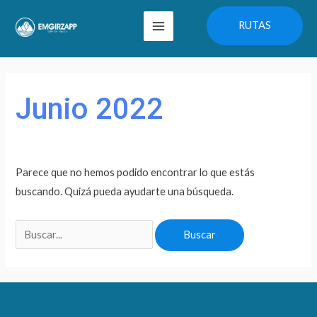
Ir
Main
RUTAS
al
Menu
contenido
Buscar
por:
Junio 2022
Parece que no hemos podido encontrar lo que estás
buscando. Quizá pueda ayudarte una búsqueda.