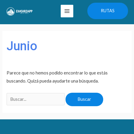
Ir
Main
RUTAS
al
Menu
contenido
Buscar
por:
Junio
Parece que no hemos podido encontrar lo que estás
buscando. Quizá pueda ayudarte una búsqueda.