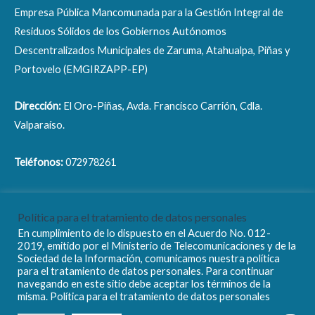
Empresa Pública Mancomunada para la Gestión Integral de
Residuos Sólidos de los Gobiernos Autónomos
Descentralizados Municipales de Zaruma, Atahualpa, Piñas y
Portovelo (EMGIRZAPP-EP)
Dirección:
El Oro-Piñas, Avda. Francisco Carrión, Cdla.
Valparaíso.
Teléfonos:
072978261
Correo electrónico:
info@emgirzapp.gob.ec
Política para el tratamiento de datos personales
En cumplimiento de lo dispuesto en el Acuerdo No. 012-
2019, emitido por el Ministerio de Telecomunicaciones y de la
Sociedad de la Información, comunicamos nuestra política
para el tratamiento de datos personales. Para continuar
navegando en este sitio debe aceptar los términos de la
Copyright © 2026 EMGIRZAPP - EP
misma. Política para el tratamiento de datos personales