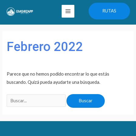
Ir
Main
RUTAS
al
Menu
contenido
Buscar
por:
Febrero 2022
Parece que no hemos podido encontrar lo que estás
buscando. Quizá pueda ayudarte una búsqueda.