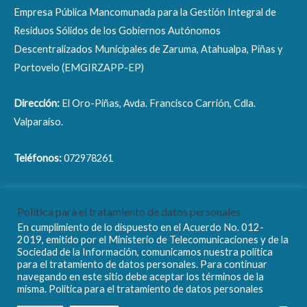
Empresa Pública Mancomunada para la Gestión Integral de
Residuos Sólidos de los Gobiernos Autónomos
Descentralizados Municipales de Zaruma, Atahualpa, Piñas y
Portovelo (EMGIRZAPP-EP)
Dirección:
El Oro-Piñas, Avda. Francisco Carrión, Cdla.
Valparaíso.
Teléfonos:
072978261
Correo electrónico:
info@emgirzapp.gob.ec
Política para el tratamiento de datos personales
En cumplimiento de lo dispuesto en el Acuerdo No. 012-
2019, emitido por el Ministerio de Telecomunicaciones y de la
Sociedad de la Información, comunicamos nuestra política
para el tratamiento de datos personales. Para continuar
navegando en este sitio debe aceptar los términos de la
Copyright © 2026 EMGIRZAPP - EP
misma. Política para el tratamiento de datos personales