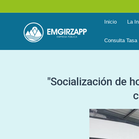
Ir
al
Inicio
La In
contenido
Consulta Tasa
"Socialización de h
c