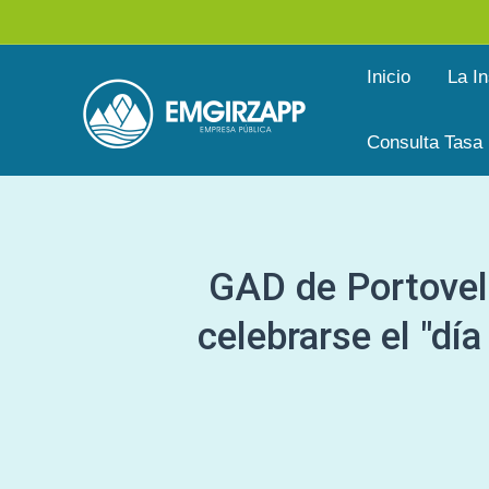
Ir
al
Inicio
La In
contenido
Consulta Tasa
GAD de Portovelo
celebrarse el "dí