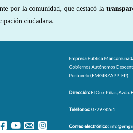
ente por la comunidad, que destacó la
transpar
icipación ciudadana.
Empresa Pública Mancomunada pa
Gobiernos Autónomos Descentra
Portovelo (EMGIRZAPP-EP)
Dirección:
El Oro-Piñas, Avda. F
Teléfonos:
072978261
Correo electrónico:
info@emgir