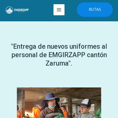
Ir
Main
RUTAS
al
Menu
contenido
"Entrega de nuevos uniformes al
personal de EMGIRZAPP cantón
Zaruma".