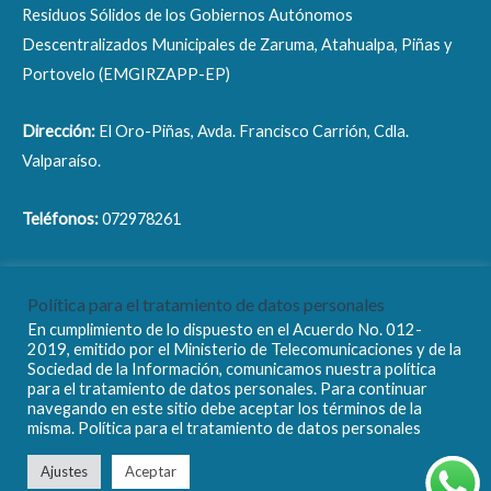
Residuos Sólidos de los Gobiernos Autónomos
Descentralizados Municipales de Zaruma, Atahualpa, Piñas y
Portovelo (EMGIRZAPP-EP)
Dirección:
El Oro-Piñas, Avda. Francisco Carrión, Cdla.
Valparaíso.
Teléfonos:
072978261
Correo electrónico:
info@emgirzapp.gob.ec
Política para el tratamiento de datos personales
En cumplimiento de lo dispuesto en el Acuerdo No. 012-
2019, emitido por el Ministerio de Telecomunicaciones y de la
Sociedad de la Información, comunicamos nuestra política
para el tratamiento de datos personales. Para continuar
navegando en este sitio debe aceptar los términos de la
Copyright © 2026 EMGIRZAPP - EP
misma. Política para el tratamiento de datos personales
Ajustes
Aceptar