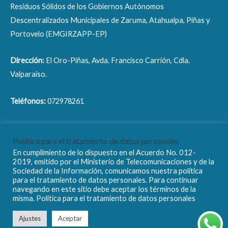
Residuos Sólidos de los Gobiernos Autónomos
Descentralizados Municipales de Zaruma, Atahualpa, Piñas y
Portovelo (EMGIRZAPP-EP)
Dirección:
El Oro-Piñas, Avda. Francisco Carrión, Cdla.
Valparaíso.
Teléfonos:
072978261
Correo electrónico:
info@emgirzapp.gob.ec
Política para el tratamiento de datos personales
En cumplimiento de lo dispuesto en el Acuerdo No. 012-
2019, emitido por el Ministerio de Telecomunicaciones y de la
Sociedad de la Información, comunicamos nuestra política
para el tratamiento de datos personales. Para continuar
navegando en este sitio debe aceptar los términos de la
Copyright © 2026 EMGIRZAPP - EP
misma. Política para el tratamiento de datos personales
Ajustes
Aceptar