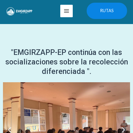
Ir
Main
RUTAS
al
Menu
contenido
"EMGIRZAPP-EP continúa con las
socializaciones sobre la recolección
diferenciada ".